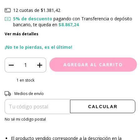
12
cuotas de
$1.381,42
5% de descuento
pagando con Transferencia o depósito
bancario, te queda en
$8.867,24
Ver más detalles
¡No te lo pierdas, es el último!
1
en stock
Entregas para el CP:
CAMBIAR CP
Medios de envío
CALCULAR
No sé mi código postal
El producto vendido corresponde a la descripción en la