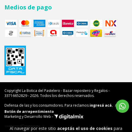
Medios de pago
Copyright La Botica del Pastelero - Bazar repostero y Regalos -
33716652829 - 2026. Todos los derechos reservados.
Defensa de las y los consumidores. Para reclamos
ingresá acá.
/
Botón de arrepentimiento
Marketing y Desarrollo Web -
Al navegar por este sitio
aceptás el uso de cookies
para