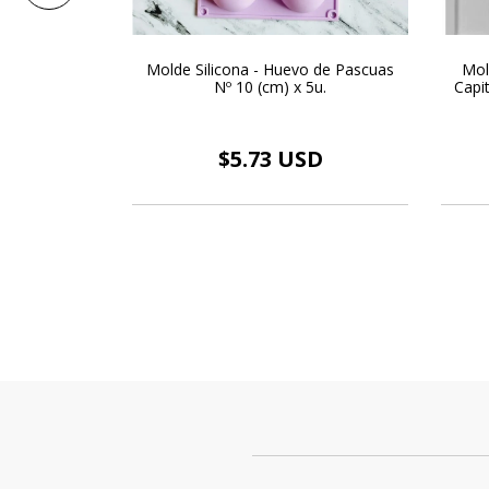
Pascuas
Molde Silicona - Huevo de Pascuas
Mol
ara de Papa
Nº 10 (cm) x 5u.
Capi
SD
$5.73 USD