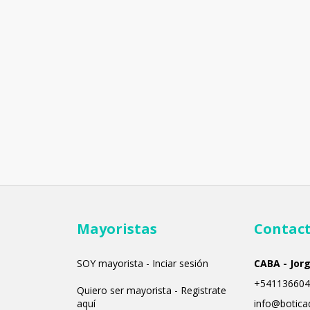
Mayoristas
Contac
SOY mayorista - Inciar sesión
CABA - Jor
+541136604
Quiero ser mayorista - Registrate
aquí
info@botica