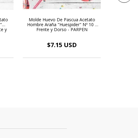
tato
Molde Huevo De Pascua Acetato
Molde Hue
"
Hombre Araña "Huespider" Nº 10 -
Unicornio "H
te y
Frente y Dorso - PARPEN
Frente
$7.15 USD
$