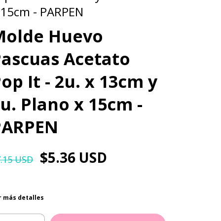
 15cm - PARPEN
Molde Huevo
ascuas Acetato
op It - 2u. x 13cm y
u. Plano x 15cm -
PARPEN
$5.36 USD
7.15 USD
r más detalles