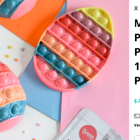
x
P
P
1
$
Ve