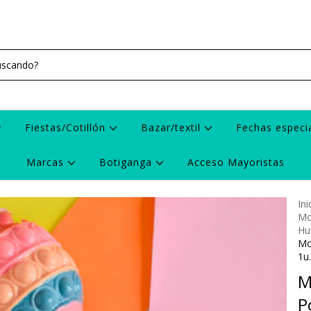
Fiestas/Cotillón
Bazar/textil
Fechas especi
Marcas
Botiganga
Acceso Mayoristas
Ini
Mo
Hu
Mo
1u
M
P