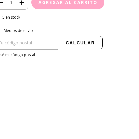
5
en stock
regas para el CP:
CAMBIAR CP
Medios de envío
CALCULAR
sé mi código postal