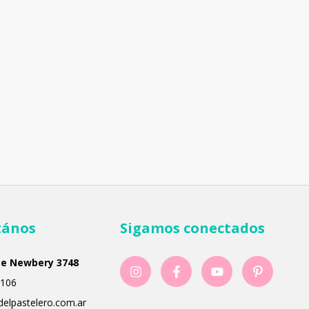
tános
Sigamos conectados
ge Newbery 3748
106
delpastelero.com.ar