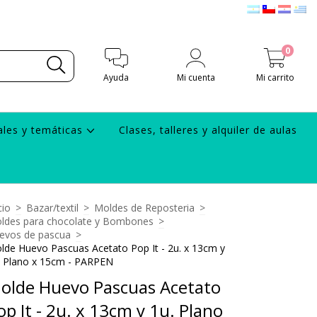
0
Ayuda
Mi cuenta
Mi carrito
ales y temáticas
Clases, talleres y alquiler de aulas
cio
>
Bazar/textil
>
Moldes de Reposteria
>
ldes para chocolate y Bombones
>
evos de pascua
>
lde Huevo Pascuas Acetato Pop It - 2u. x 13cm y
. Plano x 15cm - PARPEN
olde Huevo Pascuas Acetato
op It - 2u. x 13cm y 1u. Plano