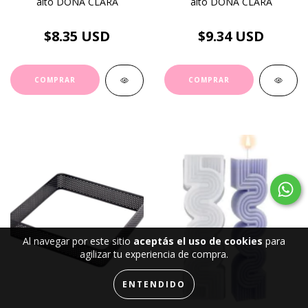
alto DOÑA CLARA
alto DOÑA CLARA
$8.35 USD
$9.34 USD
Al navegar por este sitio
aceptás el uso de cookies
para
agilizar tu experiencia de compra.
ENTENDIDO