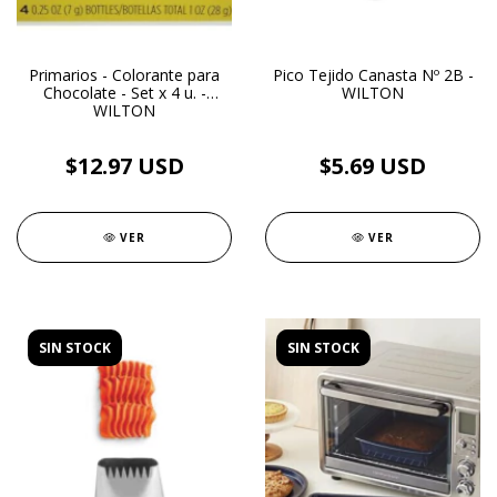
Primarios - Colorante para
Pico Tejido Canasta Nº 2B -
Chocolate - Set x 4 u. -
WILTON
WILTON
$12.97 USD
$5.69 USD
VER
VER
SIN STOCK
SIN STOCK