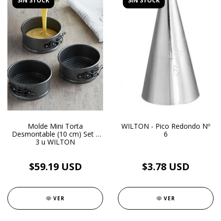
SIN STOCK
SIN STOCK
Molde Mini Torta
WILTON - Pico Redondo Nº
Desmontable (10 cm) Set x
6
3 u WILTON
$59.19 USD
$3.78 USD
VER
VER