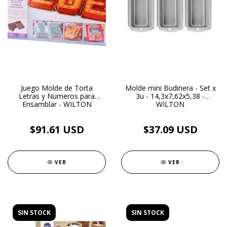
Juego Molde de Torta
Molde mini Budinera - Set x
Letras y Numeros para
3u - 14,3x7,62x5,38 -
Ensamblar - WILTON
WILTON
$91.61 USD
$37.09 USD
VER
VER
SIN STOCK
SIN STOCK