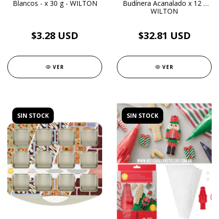
Blancos - x 30 g - WILTON
Budínera Acanalado x 12 -
WILTON
$3.28 USD
$32.81 USD
VER
VER
SIN STOCK
SIN STOCK