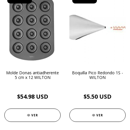
Molde Donas antiadherente
Boquilla Pico Redondo 1S -
5 cm x 12 WILTON
WILTON
$54.98 USD
$5.50 USD
VER
VER