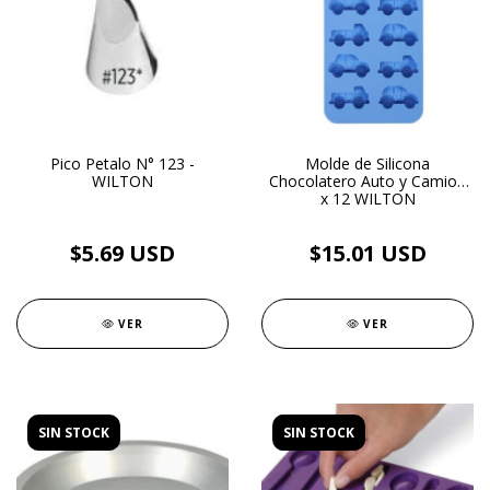
Pico Petalo N° 123 -
Molde de Silicona
WILTON
Chocolatero Auto y Camion
x 12 WILTON
$5.69 USD
$15.01 USD
VER
VER
SIN STOCK
SIN STOCK