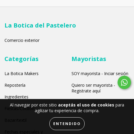
La Botica del Pastelero
Comercio exterior
Categorías
Mayoristas
La Botica Makers
SOY mayorista - Inciar sesión
Repostería
Quiero ser mayorista -
Registrate aquí
Ingredientes
Al navegar por este sitio
aceptás el uso de cookies
para
Fiestas/Cotillón
agilizar tu experiencia de compra.
Bazar/textil
ENTENDIDO
Fechas especiales y