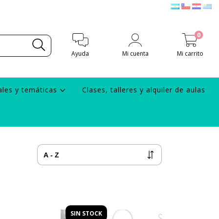
0
Ayuda
Mi cuenta
Mi carrito
ales y temáticas
Clases, talleres y alquiler de aulas
SIN STOCK