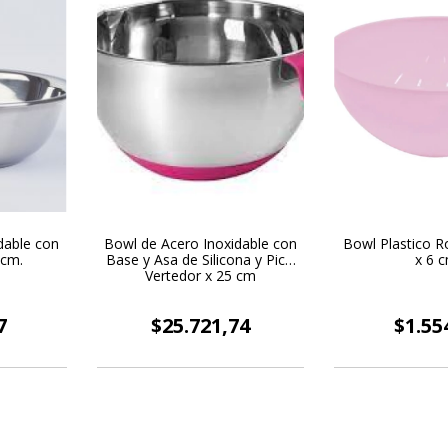
dable con
Bowl de Acero Inoxidable con
Bowl Plastico R
 cm.
Base y Asa de Silicona y Pico
x 6 c
Vertedor x 25 cm
7
$25.721,74
$1.55