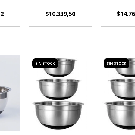
02
$10.339,50
$14.76
SIN STOCK
SIN STOCK