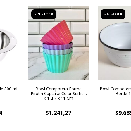
SIN STOCK
SIN STOCK
le 800 ml
Bowl Compotera Forma
Bowl Compotera
Pirotin Cupcake Color Surtido
Borde 
x 1 u 7 x 11 Cm
4
$1.241,27
$9.68