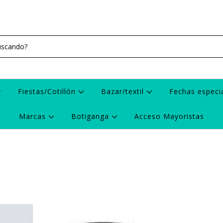
Fiestas/Cotillón
Bazar/textil
Fechas especi
Marcas
Botiganga
Acceso Mayoristas