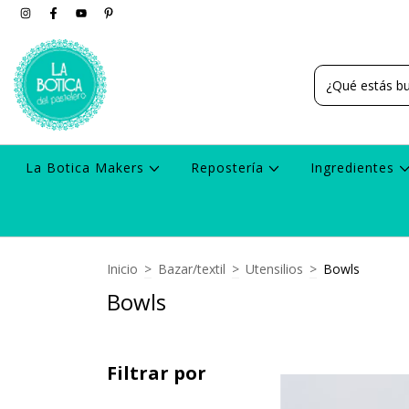
La Botica Makers
Repostería
Ingredientes
Inicio
>
Bazar/textil
>
Utensilios
>
Bowls
Bowls
Filtrar por