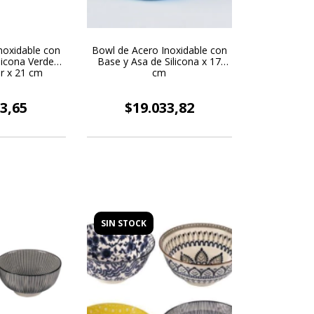
noxidable con
Bowl de Acero Inoxidable con
licona Verde y
Base y Asa de Silicona x 17
r x 21 cm
cm
3,65
$19.033,82
SIN STOCK