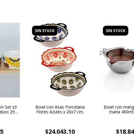
SIN STOCK
SIN STOCK
i Set x3
Bowl con Asas Porcelana
Bowl con mang
mboo 29 x
Flores Azules x 20x7 cm.
maria 400ml
85
$24.043,10
$18.84