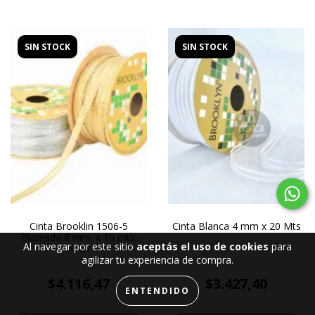
SIN STOCK
SIN STOCK
Cinta Brooklin 1506-5
Cinta Blanca 4 mm x 20 Mts
Plateada 8 mm. x 10 mts.
Al navegar por este sitio
aceptás el uso de cookies
para
N°27
agilizar tu experiencia de compra.
$4.116,47
$3.427,40
ENTENDIDO