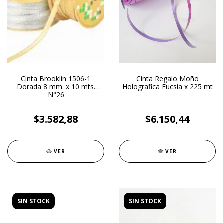
Cinta Brooklin 1506-1
Cinta Regalo Moño
Dorada 8 mm. x 10 mts.
Holografica Fucsia x 225 mt
N°26
$3.582,88
$6.150,44
VER
VER
SIN STOCK
SIN STOCK