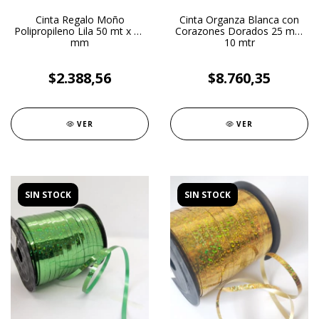
Cinta Regalo Moño
Cinta Organza Blanca con
Polipropileno Lila 50 mt x 12
Corazones Dorados 25 mm
mm
10 mtr
$2.388,56
$8.760,35
VER
VER
SIN STOCK
SIN STOCK