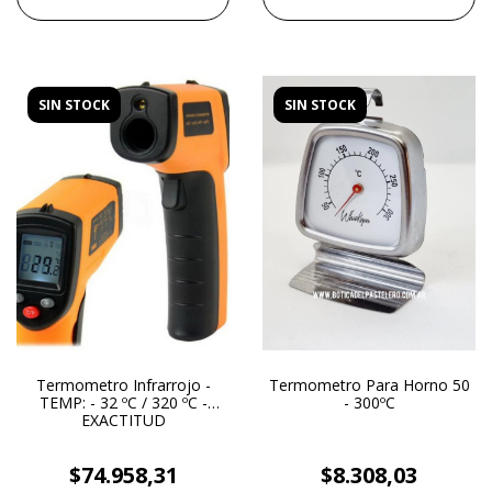
SIN STOCK
SIN STOCK
Termometro Infrarrojo -
Termometro Para Horno 50
TEMP: - 32 ºC / 320 ºC -
- 300ºC
EXACTITUD
$74.958,31
$8.308,03