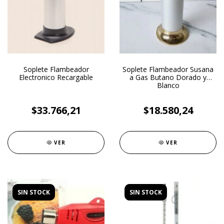
Soplete Flambeador
Soplete Flambeador Susana
Electronico Recargable
a Gas Butano Dorado y
Blanco
$33.766,21
$18.580,24
VER
VER
SIN STOCK
SIN STOCK