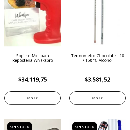
Soplete Mini para
Termometro Chocolate - 10
Reposteria Whiskspro
/ 150 ºC Alcohol
$34.119,75
$3.581,52
VER
VER
SIN STOCK
SIN STOCK