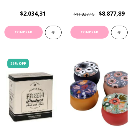
$2.034,31
$8.877,89
$11.837,19
25% OFF