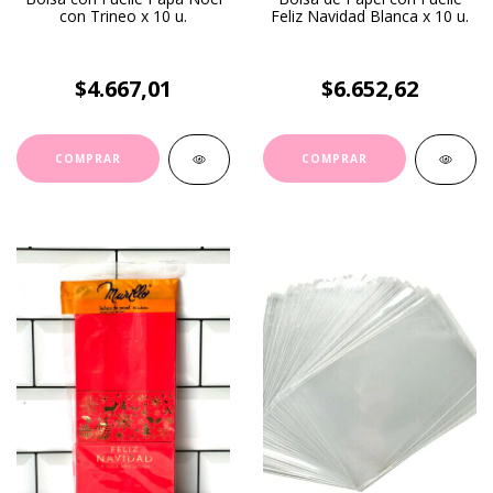
con Trineo x 10 u.
Feliz Navidad Blanca x 10 u.
$4.667,01
$6.652,62