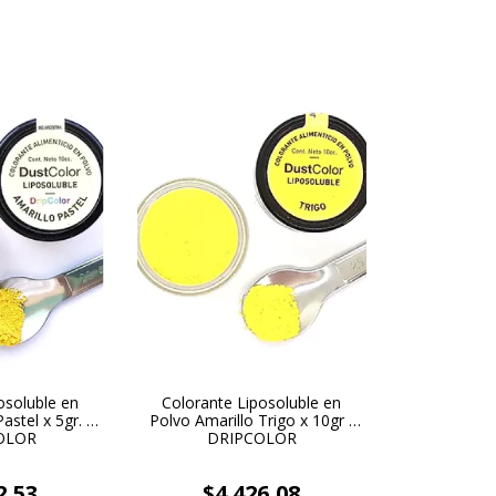
osoluble en
Colorante Liposoluble en
astel x 5gr. -
Polvo Amarillo Trigo x 10gr -
OLOR
DRIPCOLOR
2,53
$4.426,08