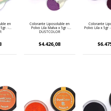
uble en
Colorante Liposoluble en
Colorante Lip
5gr. -
Polvo Lila Malva x 5gr -
Polvo Lila x 5g
R
DUSTCOLOR
3
$4.426,08
$6.47