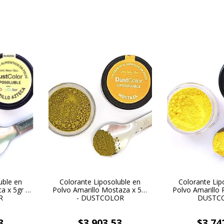
uble en
Colorante Liposoluble en
Colorante Lip
a x 5gr -
Polvo Amarillo Mostaza x 5gr
Polvo Amarillo P
R
- DUSTCOLOR
DUSTC
3
$3.903,53
$3.74