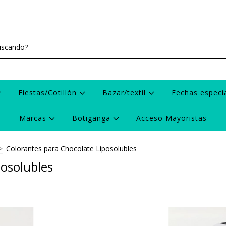
Fiestas/Cotillón
Bazar/textil
Fechas especi
Marcas
Botiganga
Acceso Mayoristas
>
Colorantes para Chocolate Liposolubles
posolubles