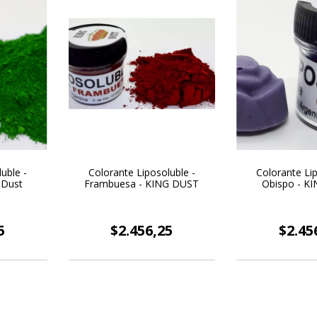
uble -
Colorante Liposoluble -
Colorante Lip
g Dust
Frambuesa - KING DUST
Obispo - K
5
$2.456,25
$2.45