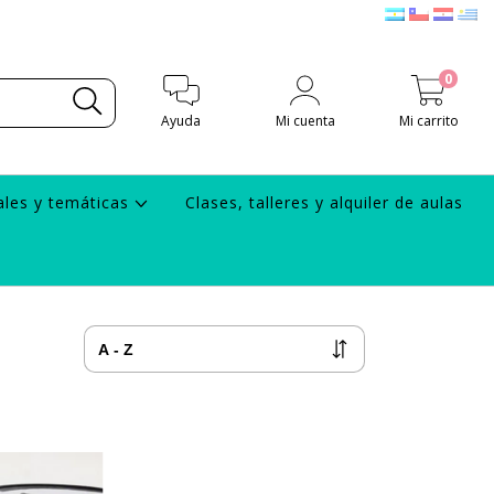
0
Ayuda
Mi cuenta
Mi carrito
ales y temáticas
Clases, talleres y alquiler de aulas