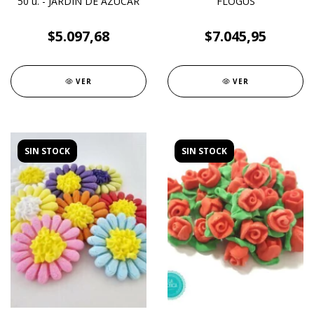
50 u. - JARDIN DE AZUCAR
FLOGUS
$5.097,68
$7.045,95
VER
VER
SIN STOCK
SIN STOCK