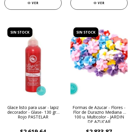
VER
VER
SIN STOCK
SIN STOCK
Glace listo para usar - lapiz
Formas de Azucar - Flores -
decorador - Glase- 130 gr -
Flor de Durazno Mediana x
Rojo PASTELAR
100 u. Multicolor - JARDIN
DE AZUCAR
$2.619,64
$2.833,87