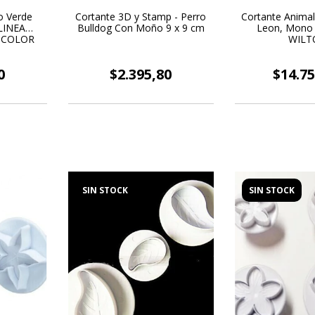
o Verde
Cortante 3D y Stamp - Perro
Cortante Animale
 LINEA
Bulldog Con Moño 9 x 9 cm
Leon, Mono -
TCOLOR
WILT
0
$2.395,80
$14.75
SIN STOCK
SIN STOCK