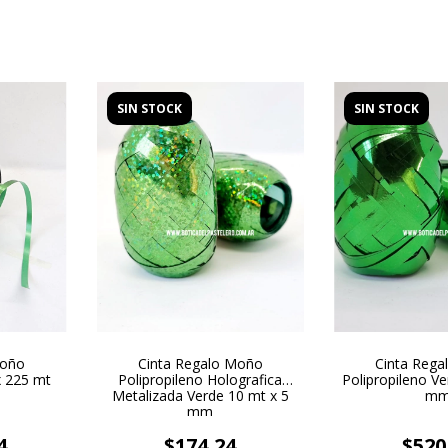
SIN STOCK
SIN STOCK
Moño
Cinta Regalo Moño
Cinta Reg
x 225 mt
Polipropileno Holografica
Polipropileno Ve
Metalizada Verde 10 mt x 5
m
mm
4
$174,24
$520