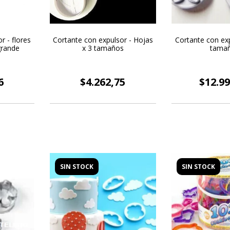
r - flores
Cortante con expulsor - Hojas
Cortante con exp
 grande
x 3 tamaños
tama
6
$4.262,75
$12.99
SIN STOCK
SIN STOCK