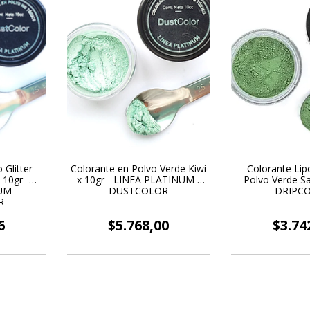
 Glitter
Colorante en Polvo Verde Kiwi
Colorante Lip
 10gr -
x 10gr - LINEA PLATINUM -
Polvo Verde Sal
UM -
DUSTCOLOR
DRIPC
R
6
$5.768,00
$3.74