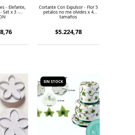
s - Elefante,
Cortante Con Expulsor - Flor 5
 Set x 3 -
petalos no me olvides x 4
ON
tamaños
8,76
$5.224,78
SIN STOCK