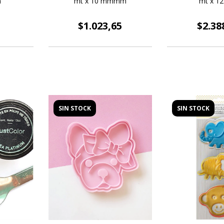
m
mt x 10 mmmm
mt x 1
$1.023,65
$2.38
SIN STOCK
SIN STOCK