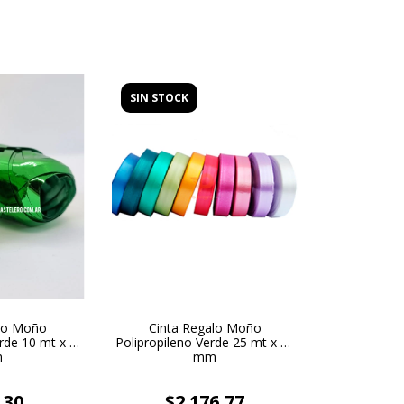
SIN STOCK
alo Moño
Cinta Regalo Moño
rde 10 mt x 5
Polipropileno Verde 25 mt x 20
m
mm
,30
$2.176,77