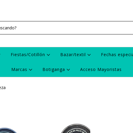
Fiestas/Cotillón
Bazar/textil
Fechas especi
Marcas
Botiganga
Acceso Mayoristas
eza