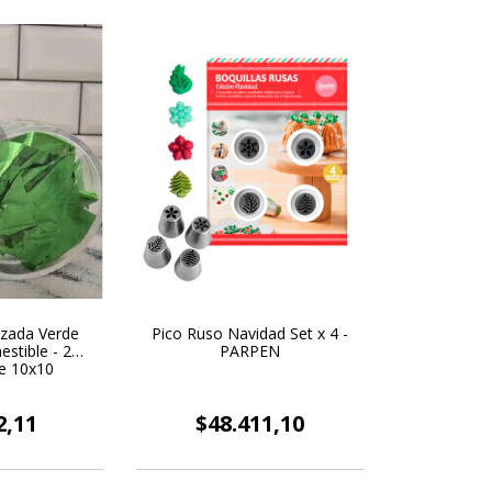
izada Verde
Pico Ruso Navidad Set x 4 -
stible - 2
PARPEN
e 10x10
2,11
$48.411,10