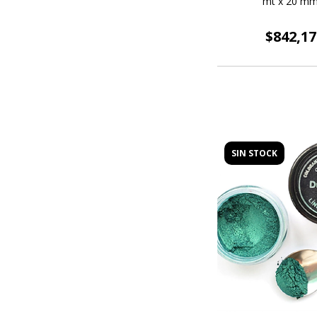
mt x 20 m
$842,17
SIN STOCK