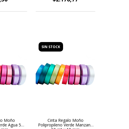
SIN STOCK
alo Moño
Cinta Regalo Moño
erde Agua 50
Polipropileno Verde Manzana