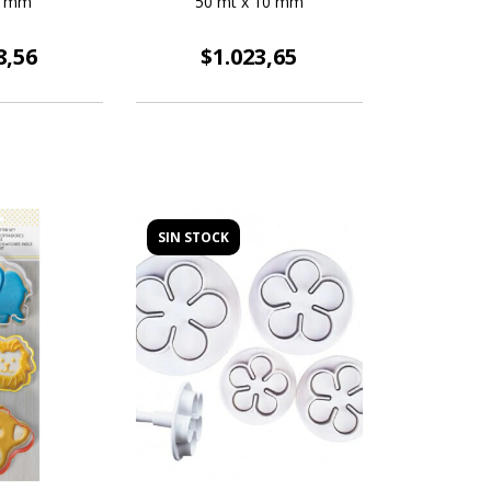
2 mm
50 mt x 10 mm
8,56
$1.023,65
SIN STOCK