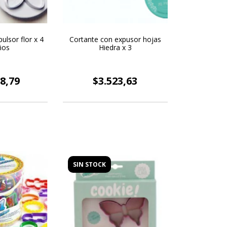
ulsor flor x 4
Cortante con expusor hojas
ños
Hiedra x 3
8,79
$3.523,63
SIN STOCK