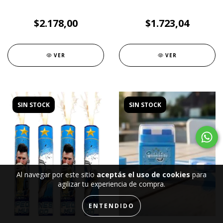
$2.178,00
$1.723,04
VER
VER
SIN STOCK
SIN STOCK
Al navegar por este sitio
aceptás el uso de cookies
para
agilizar tu experiencia de compra.
ENTENDIDO