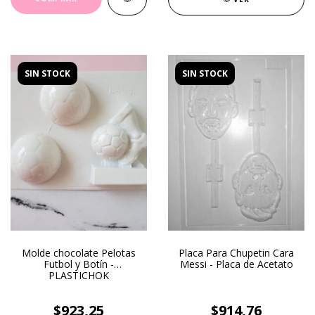
SIN STOCK
SIN STOCK
Molde chocolate Pelotas
Placa Para Chupetin Cara
Futbol y Botín -
Messi - Placa de Acetato
PLASTICHOK
$923,25
$914,76