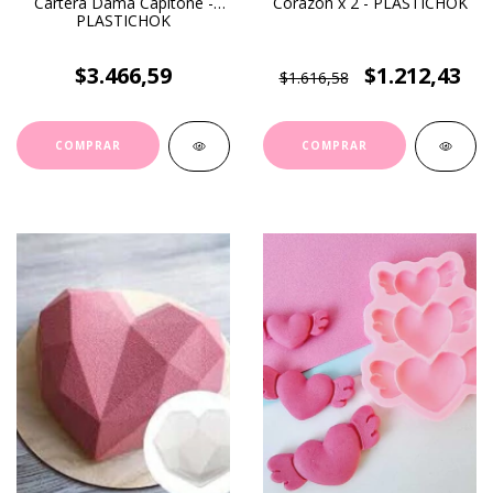
Cartera Dama Capitoné -
Corazón x 2 - PLASTICHOK
PLASTICHOK
$3.466,59
$1.212,43
$1.616,58