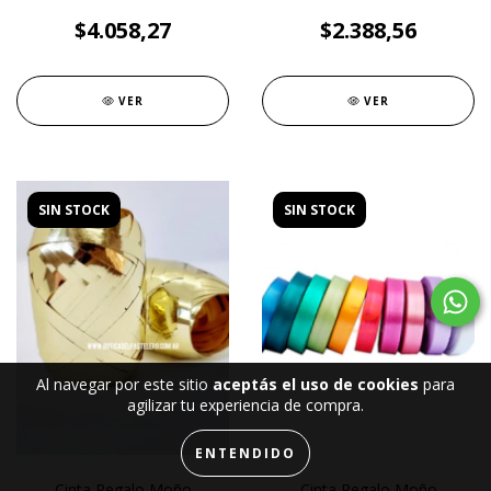
$4.058,27
$2.388,56
VER
VER
SIN STOCK
SIN STOCK
Al navegar por este sitio
aceptás el uso de cookies
para
agilizar tu experiencia de compra.
ENTENDIDO
Cinta Regalo Moño
Cinta Regalo Moño