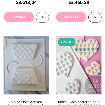
$3.613,04
$3.466,59
25% OFF
Molde Placa Acetato
Molde Placa Acetato Pop It