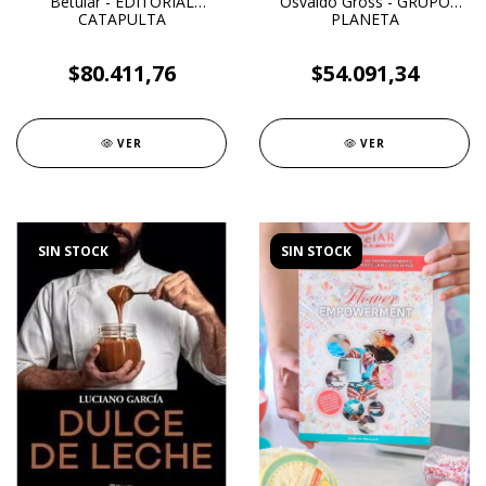
Betular - EDITORIAL
Osvaldo Gross - GRUPO
CATAPULTA
PLANETA
$80.411,76
$54.091,34
VER
VER
SIN STOCK
SIN STOCK