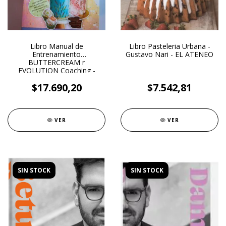
Libro Manual de
Libro Pasteleria Urbana -
Entrenamiento
Gustavo Nari - EL ATENEO
BUTTERCREAM r
EVOLUTION Coaching -
PASTELAR
$17.690,20
$7.542,81
VER
VER
SIN STOCK
SIN STOCK