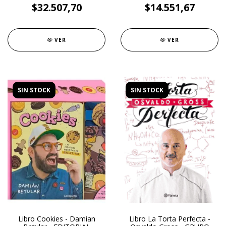
$32.507,70
$14.551,67
VER
VER
SIN STOCK
SIN STOCK
Libro Cookies - Damian
Libro La Torta Perfecta -