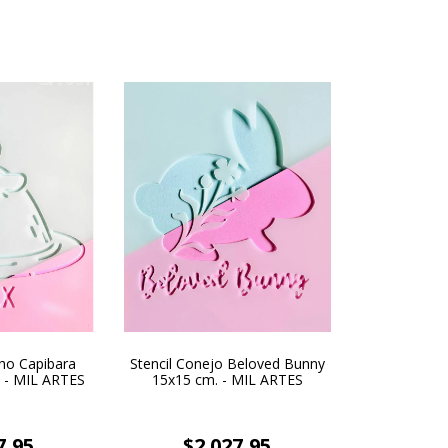
cho Capibara
Stencil Conejo Beloved Bunny
. - MIL ARTES
15x15 cm. - MIL ARTES
7,95
$2.027,95