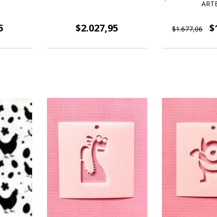
ART
5
$2.027,95
$
$1.677,06