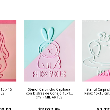
 15 x 15
Stencil Carpincho Capibara
Stencil Carpin
TES
con Disfraz de Conejo 15x15
Relax 15x15 cm
cm. - MIL ARTES
00,00
$2.027,95
$2.02