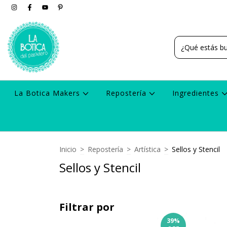
La Botica Makers
Repostería
Ingredientes
Inicio
>
Repostería
>
Artística
>
Sellos y Stencil
Sellos y Stencil
Filtrar por
39
%