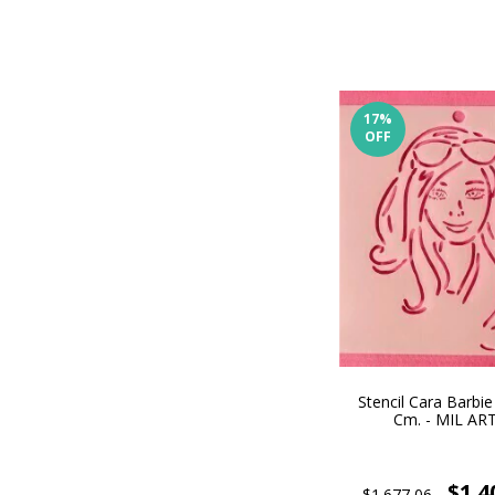
17
%
OFF
Stencil Cara Barbie
Cm. - MIL AR
$1.4
$1.677,06