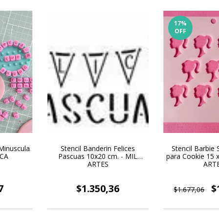
17
%
OFF
 Minuscula
Stencil Banderin Felices
Stencil Barbie 
ICA
Pascuas 10x20 cm. - MIL
para Cookie 15 x
ARTES
ART
7
$1.350,36
$
$1.677,06