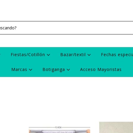
Fiestas/Cotillón
Bazar/textil
Fechas especi
Marcas
Botiganga
Acceso Mayoristas