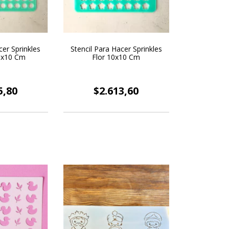
cer Sprinkles
Stencil Para Hacer Sprinkles
10x10 Cm
Flor 10x10 Cm
5,80
$2.613,60