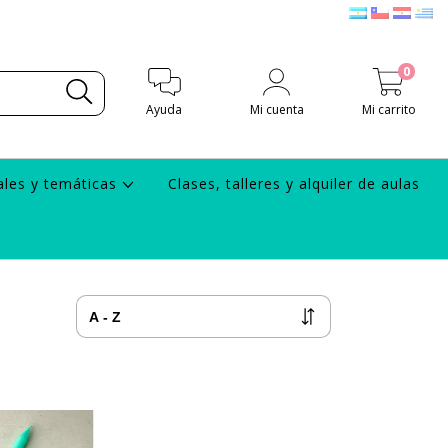
0
Ayuda
Mi cuenta
Mi carrito
ales y temáticas
Clases, talleres y alquiler de aulas