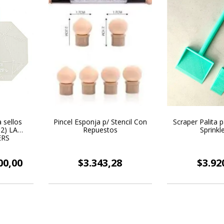
 sellos
Pincel Esponja p/ Stencil Con
Scraper Palita 
2) LA
Repuestos
Sprinkl
ERS
00,00
$3.343,28
$3.92