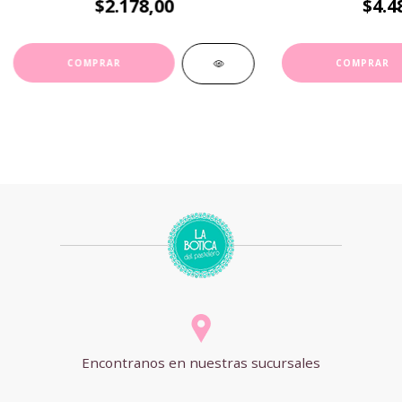
$2.178,00
$4.4
Encontranos en nuestras sucursales