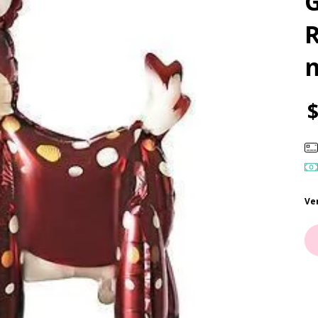
G
R
$
Ve