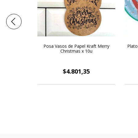
trella con
Posa Vasos de Papel Kraft Merry
Plato
46 Cm
Christmas x 10u
9
$4.801,35