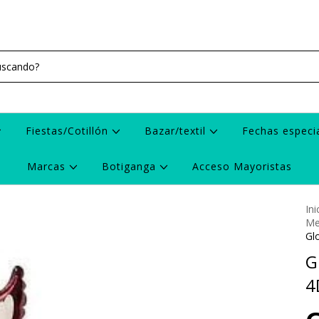
Fiestas/Cotillón
Bazar/textil
Fechas especi
Marcas
Botiganga
Acceso Mayoristas
Ini
Me
Gl
G
4