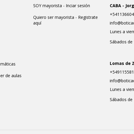
SOY mayorista - Inciar sesión
CABA - Jor
+541136604
Quiero ser mayorista - Registrate
aquí
info@botica
Lunes a vier
Sábados de 
Lomas de 
emáticas
+549115581
ler de aulas
info@botica
Lunes a vier
Sábados de 