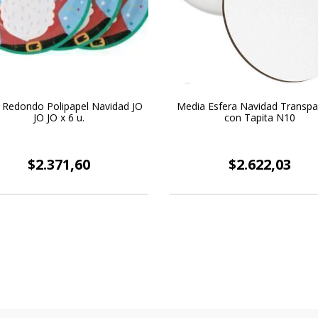
 Redondo Polipapel Navidad JO
Media Esfera Navidad Transpa
JO JO x 6 u.
con Tapita N10
$2.371,60
$2.622,03