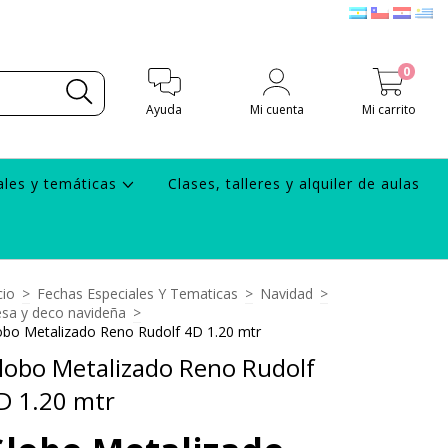
0
Ayuda
Mi cuenta
Mi carrito
ales y temáticas
Clases, talleres y alquiler de aulas
cio
>
Fechas Especiales Y Tematicas
>
Navidad
>
sa y deco navideña
>
obo Metalizado Reno Rudolf 4D 1.20 mtr
lobo Metalizado Reno Rudolf
D 1.20 mtr