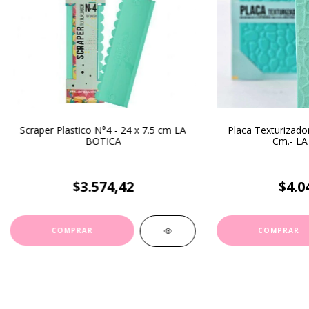
Scraper Plastico N°4 - 24 x 7.5 cm LA
Placa Texturizador
BOTICA
Cm.- LA
$3.574,42
$4.0