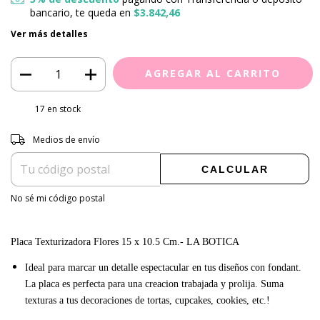
bancario, te queda en
$3.842,46
Ver más detalles
17
en stock
Entregas para el CP:
CAMBIAR CP
Medios de envío
CALCULAR
No sé mi código postal
Placa Texturizadora Flores 15 x 10.5 Cm.- LA BOTICA
I
deal para marcar un detalle espectacular en tus diseños con fondant.
La placa es perfecta para una creacion trabajada y prolija. Suma
texturas a tus decoraciones de tortas, cupcakes, cookies, etc.
!