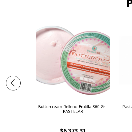
techoc x 250
Buttercream Relleno Frutilla 360 Gr -
Pasta
ASS
PASTELAR
77
$6.373,31