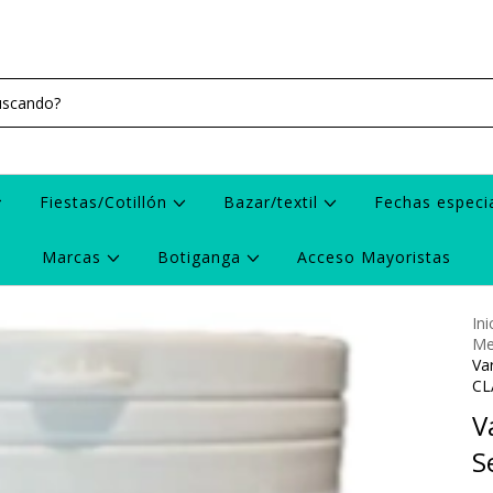
Fiestas/Cotillón
Bazar/textil
Fechas especi
Marcas
Botiganga
Acceso Mayoristas
Ini
Me
Va
CL
V
S