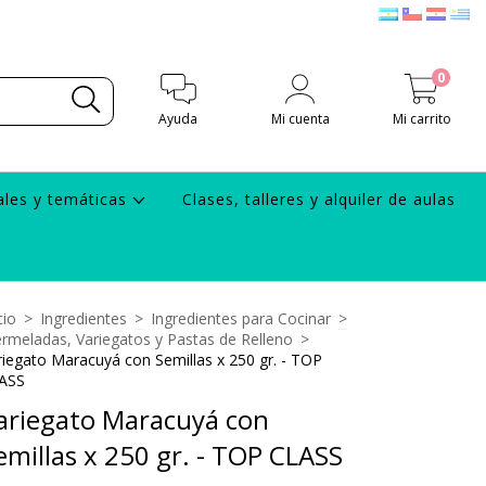
0
Ayuda
Mi cuenta
Mi carrito
ales y temáticas
Clases, talleres y alquiler de aulas
cio
>
Ingredientes
>
Ingredientes para Cocinar
>
rmeladas, Variegatos y Pastas de Relleno
>
riegato Maracuyá con Semillas x 250 gr. - TOP
ASS
ariegato Maracuyá con
emillas x 250 gr. - TOP CLASS