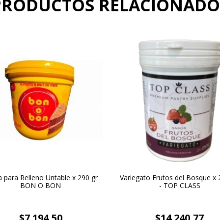
PRODUCTOS RELACIONADO
 para Relleno Untable x 290 gr
Variegato Frutos del Bosque x 2
BON O BON
- TOP CLASS
$7.194,50
$14.240,77