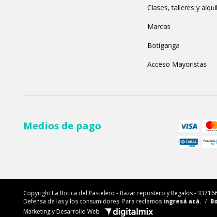
Clases, talleres y alqui
Marcas
Botiganga
Acceso Mayoristas
Medios de pago
Copyright La Botica del Pastelero - Bazar repostero y Regalos - 3371
Defensa de las y los consumidores. Para reclamos
ingresá acá.
/
Bo
Marketing y Desarrollo Web -