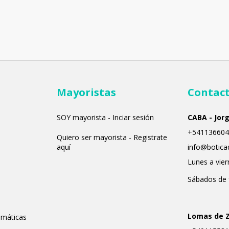
Mayoristas
Contac
SOY mayorista - Inciar sesión
CABA - Jor
+541136604
Quiero ser mayorista - Registrate
aquí
info@botica
Lunes a vier
Sábados de 
Lomas de 
emáticas