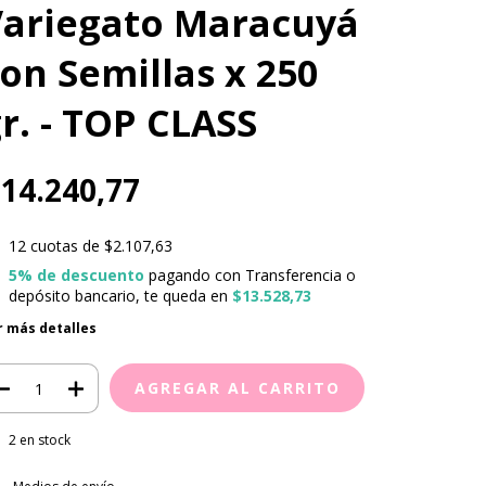
Variegato Maracuyá
on Semillas x 250
r. - TOP CLASS
14.240,77
12
cuotas de
$2.107,63
5% de descuento
pagando con Transferencia o
depósito bancario, te queda en
$13.528,73
r más detalles
2
en stock
regas para el CP:
CAMBIAR CP