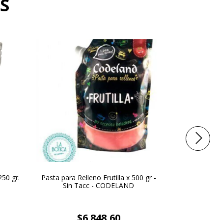
S
50 gr.
Pasta para Relleno Frutilla x 500 gr -
Mantequilla 
Sin Tacc - CODELAND
x 510
$6.848,60