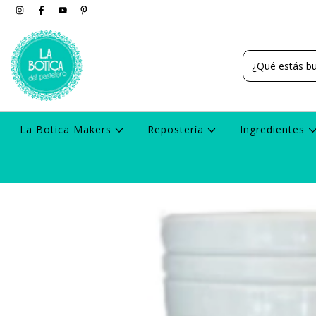
La Botica Makers
Repostería
Ingredientes