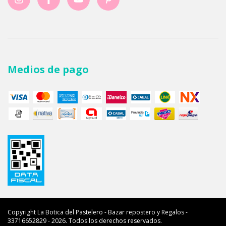
Medios de pago
Copyright La Botica del Pastelero - Bazar repostero y Regalos -
33716652829 - 2026. Todos los derechos reservados.