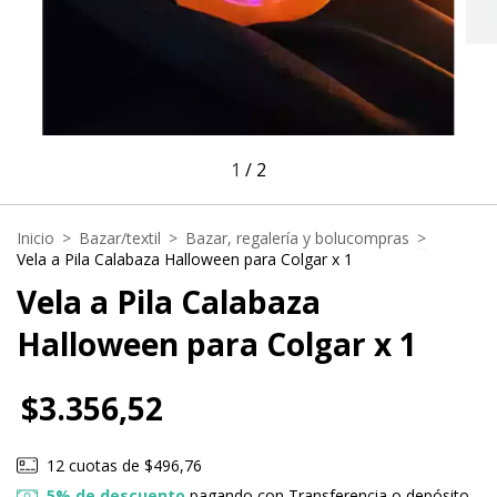
1
/
2
Inicio
>
Bazar/textil
>
Bazar, regalería y bolucompras
>
Vela a Pila Calabaza Halloween para Colgar x 1
Vela a Pila Calabaza
Halloween para Colgar x 1
$3.356,52
12
cuotas de
$496,76
5% de descuento
pagando con Transferencia o depósito