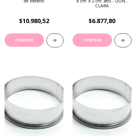
de Relleno
6 cm. x 2 cm. alto - DOÑA
CLARA
$10.980,52
$6.877,80